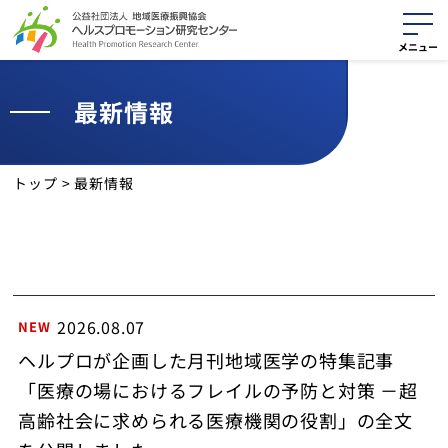
最新情報
活動紹介
役に立つ資料
トップ
>
最新情報
最新情報
活動報告
2026.08.07
NEW
サイトマップ
ヘルプロが企画した月刊地域医学の特集記事
個人情報保護方針
「医療の場におけるフレイルの予防と対策 －超
高齢社会に求められる医療機関の役割」の全文
クッキーポリシー