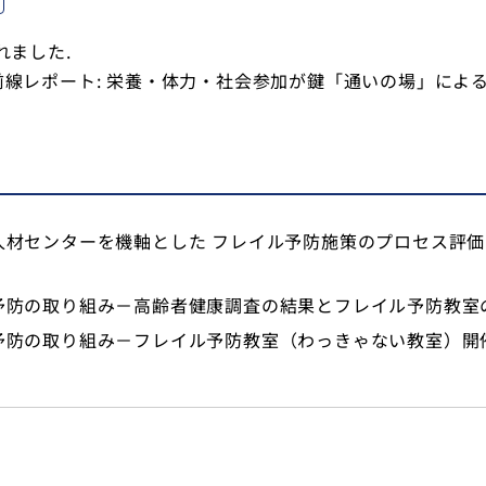
れました.
り最前線レポート: 栄養・体力・社会参加が鍵「通いの場」によ
材センターを機軸とした フレイル予防施策のプロセス評価お
の取り組み－高齢者健康調査の結果とフレイル予防教室の概要－. 
取り組み－フレイル予防教室（わっきゃない教室）開催の報告－．月